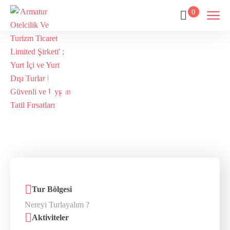
0
Tur Arama
Home
Tur Arama
Tur Bölgesi
Aktiviteler