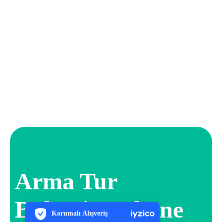
Arma Tur
PCI-DSS Ödeme Güvenliği
Bültenine Abone
7/24 Canlı Destek
Korumalı Alışveriş
iyzico Korumalı Alışveriş