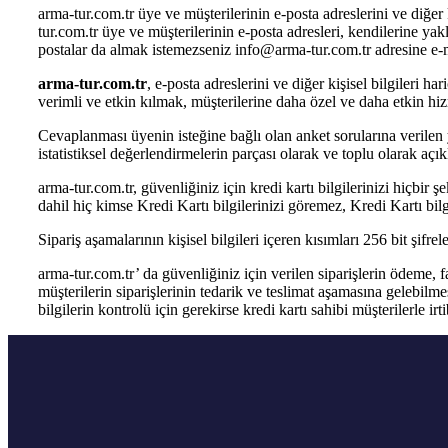
arma-tur.com.tr üye ve müşterilerinin e-posta adreslerini ve diğe
tur.com.tr üye ve müşterilerinin e-posta adresleri, kendilerine ya
postalar da almak istemezseniz info@arma-tur.com.tr adresine e-m
arma-tur.com.tr
, e-posta adreslerini ve diğer kişisel bilgileri h
verimli ve etkin kılmak, müşterilerine daha özel ve daha etkin hi
Cevaplanması üyenin isteğine bağlı olan anket sorularına verilen 
istatistiksel değerlendirmelerin parçası olarak ve toplu olarak açık
arma-tur.com.tr, güvenliğiniz için kredi kartı bilgilerinizi hiçbir 
dahil hiç kimse Kredi Kartı bilgilerinizi göremez, Kredi Kartı bilgi
Sipariş aşamalarının kişisel bilgileri içeren kısımları 256 bit şifre
arma-tur.com.tr’ da güvenliğiniz için verilen siparişlerin ödeme, f
müşterilerin siparişlerinin tedarik ve teslimat aşamasına gelebil
bilgilerin kontrolü için gerekirse kredi kartı sahibi müşterilerle ir