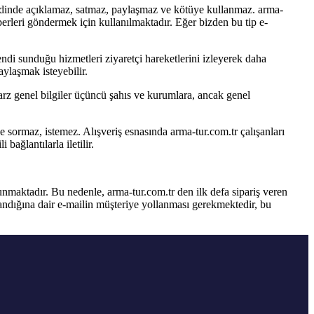
 nezdinde açıklamaz, satmaz, paylaşmaz ve kötüye kullanmaz. arma-
aberleri göndermek için kullanılmaktadır. Eğer bizden bu tip e-
m kendi sunduğu hizmetleri ziyaretçi hareketlerini izleyerek daha
aylaşmak isteyebilir.
tarz genel bilgiler üçüncü şahıs ve kurumlara, ancak genel
nde sormaz, istemez. Alışveriş esnasında arma-tur.com.tr çalışanları
 bağlantılarla iletilir.
ulunmaktadır. Bu nedenle, arma-tur.com.tr den ilk defa sipariş veren
landığına dair e-mailin müşteriye yollanması gerekmektedir, bu