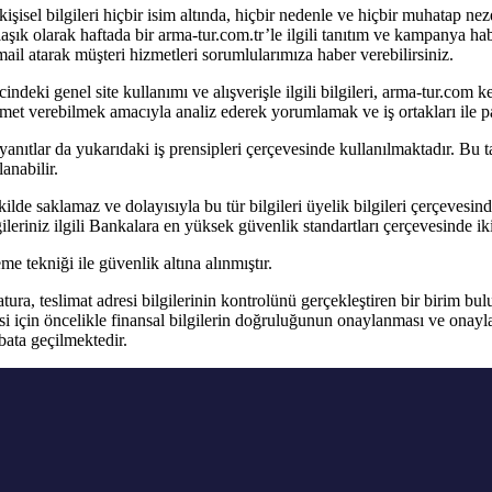
r kişisel bilgileri hiçbir isim altında, hiçbir nedenle ve hiçbir muhatap
klaşık olarak haftada bir arma-tur.com.tr’le ilgili tanıtım ve kampanya h
ail atarak müşteri hizmetleri sorumlularımıza haber verebilirsiniz.
aricindeki genel site kullanımı ve alışverişle ilgili bilgileri, arma-tur.co
zmet verebilmek amacıyla analiz ederek yorumlamak ve iş ortakları ile p
yanıtlar da yukarıdaki iş prensipleri çerçevesinde kullanılmaktadır. Bu 
lanabilir.
şekilde saklamaz ve dolayısıyla bu tür bilgileri üyelik bilgileri çerçevesi
leriniz ilgili Bankalara en yüksek güvenlik standartları çerçevesinde ikili
leme tekniği ile güvenlik altına alınmıştır.
atura, teslimat adresi bilgilerinin kontrolünü gerçekleştiren bir birim b
mesi için öncelikle finansal bilgilerin doğruluğunun onaylanması ve onay
tibata geçilmektedir.