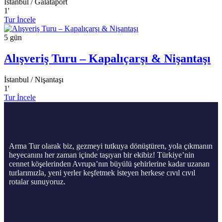
İstanbul / Galataport
1
'
Tur İncele
5 gün
Alışveriş Turu – Kapalıçarşı & Nişantaşı
İstanbul / Nişantaşı
1
'
Tur İncele
Arma Tur olarak biz, gezmeyi tutkuya dönüştüren, yola çıkmanın
heyecanını her zaman içinde taşıyan bir ekibiz! Türkiye’nin
cennet köşelerinden Avrupa’nın büyülü şehirlerine kadar uzanan
turlarımızla, yeni yerler keşfetmek isteyen herkese cıvıl cıvıl
rotalar sunuyoruz.