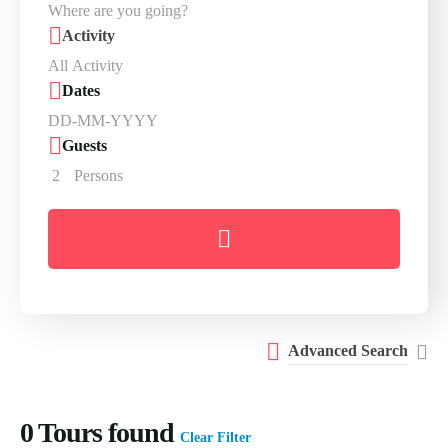
Activity
Dates
Guests
2
Persons
Advanced Search
0
Tours found
Clear Filter