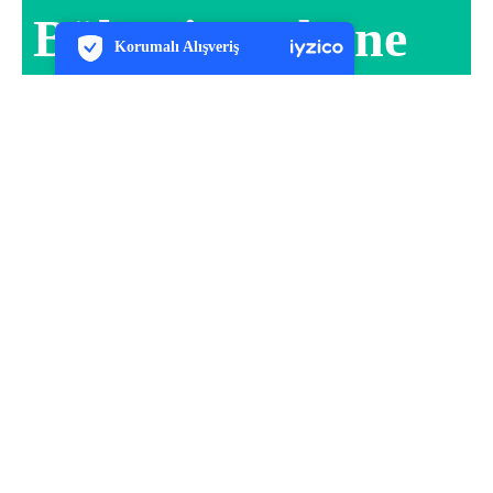
Bültenine Abone
7/24 Canlı Destek
Korumalı Alışveriş
iyzico Korumalı Alışveriş
Ol
Daha Fazla Bilgi
[mc4wp_form id="165"]
Arma Tur olarak biz, gezmeyi tutkuya dönüştüren, yola
çıkmanın heyecanını her zaman içinde taşıyan bir ekibiz!
Türkiye’nin cennet köşelerinden Avrupa’nın büyülü şehirlerine