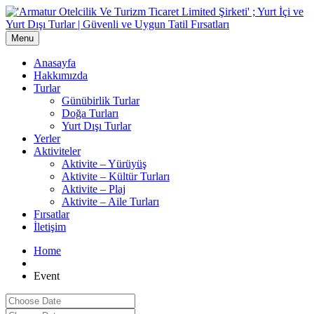
Menu
Anasayfa
Hakkımızda
Turlar
Günübirlik Turlar
Doğa Turları
Yurt Dışı Turlar
Yerler
Aktiviteler
Aktivite – Yürüyüş
Aktivite – Kültür Turları
Aktivite – Plaj
Aktivite – Aile Turları
Fırsatlar
İletişim
Home
Event